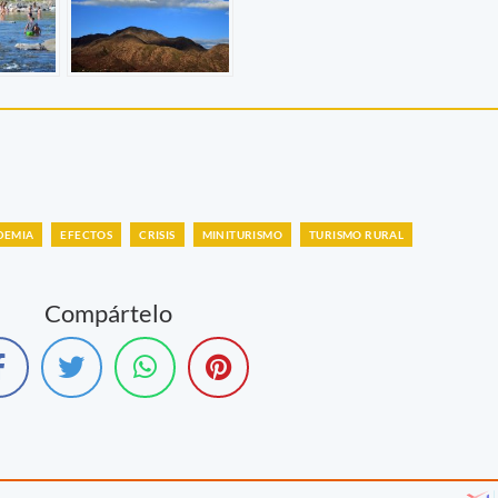
DEMIA
EFECTOS
CRISIS
MINITURISMO
TURISMO RURAL
Compártelo