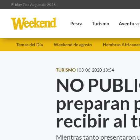
Friday 7 de August de 2026
Pesca
Turismo
Aventura
Temas del Día
Weekend de agosto
Hembras Africana
TURISMO
|
03-06-2020 13:54
NO PUBLI
preparan 
recibir al
Mientras tanto presentaron 