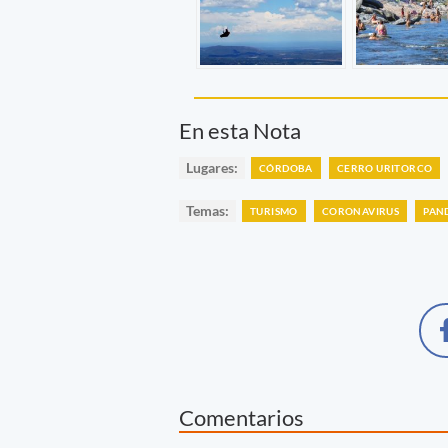
En esta Nota
Lugares:
CÓRDOBA
CERRO URITORCO
Temas:
TURISMO
CORONAVIRUS
PAN
Comentarios