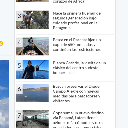
corazón de África
Nace la primera huemul de
3
segunda generación bajo
cuidado profesional en la
Patagonia
Pesca en el Paraná: fijan un
4
cupo de 650 toneladas y
continúan las restricciones
Blanca Grande, la vuelta de un
5
clásico del centro sudeste
bonaerense
Buscan preservar el Dique
6
Campo Alegre con nuevas
medidas para pescadores y
visitantes
Copa suma un nuevo destino
7
vía Panamá, Latam tiene
aviones más cómodos y otras
novedades aerocomerciales