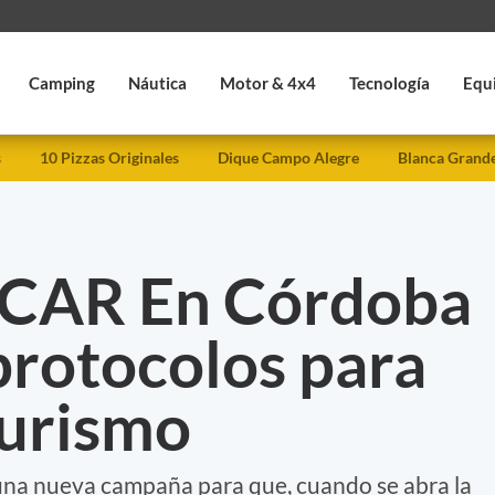
Camping
Náutica
Motor & 4x4
Tecnología
Equ
s
10 Pizzas Originales
Dique Campo Alegre
Blanca Grand
CAR En Córdoba
protocolos para
 turismo
una nueva campaña para que, cuando se abra la