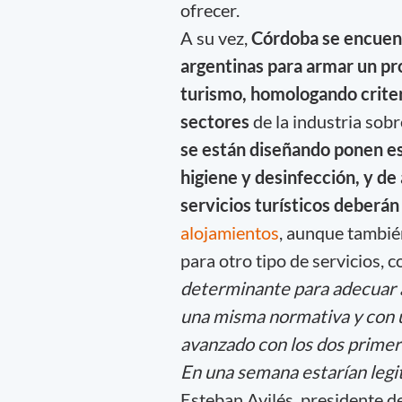
ofrecer.
A su vez,
Córdoba se encuentr
argentinas para armar un pro
turismo, homologando criteri
sectores
de la industria sob
se están diseñando ponen es
higiene y desinfección, y de
servicios turísticos deberá
alojamientos
, aunque tambié
para otro tipo de servicios, c
determinante para adecuar a
una misma normativa y con u
avanzado con los dos primer
En una semana estarían legi
Esteban Avilés, presidente d