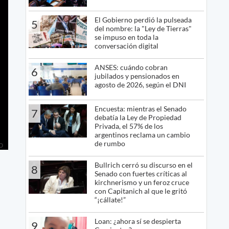
El Gobierno perdió la pulseada
5
del nombre: la "Ley de Tierras"
se impuso en toda la
conversación digital
ANSES: cuándo cobran
6
jubilados y pensionados en
agosto de 2026, según el DNI
Encuesta: mientras el Senado
7
debatía la Ley de Propiedad
Privada, el 57% de los
argentinos reclama un cambio
de rumbo
Bullrich cerró su discurso en el
8
Senado con fuertes críticas al
kirchnerismo y un feroz cruce
con Capitanich al que le gritó
“¡cállate!”
Loan: ¿ahora sí se despierta
9