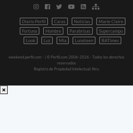
Diario Perfil
Caras
Noticias
Marie Claire
Fortuna
Hombre
Parabrisas
Supercampo
Look
Luz
Mia
Lunateen
BATimes
weekend.perfil.com -
| © Perfil.com 2006-2026 - Todos los derechos
reservados
Registro de Propiedad Intelectual: Nro.