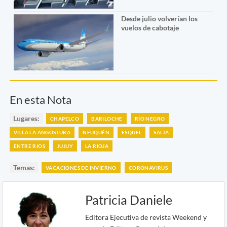
Desde julio volverían los
vuelos de cabotaje
En esta Nota
Lugares:
CHAPELCO
BARILOCHE
RÍO NEGRO
VILLA LA ANGOSTURA
NEUQUÉN
ESQUEL
SALTA
ENTRE RIOS
JUJUY
LA RIOJA
Temas:
VACACIONES DE INVIERNO
CORONAVIRUS
Patricia Daniele
Editora Ejecutiva de revista Weekend y