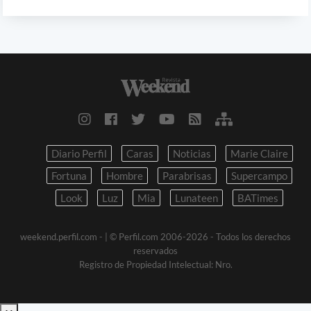
Diario Perfil
Caras
Noticias
Marie Claire
Fortuna
Hombre
Parabrisas
Supercampo
Look
Luz
Mia
Lunateen
BATimes
weekend.perfil.com -
| © Perfil.com 2006-2026 - Todos los derechos
reservados
Registro de Propiedad Intelectual: Nro.