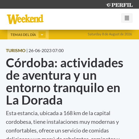
Saturday 8 de August de 2026
TEMAS DEL DÍA
TURISMO
|
26-06-2023 07:00
Córdoba: actividades
de aventura y un
entorno tranquilo en
La Dorada
Esta estancia, ubicada a 168 km de la capital
cordobesa, tiene instalaciones muy modernas y
confortables, ofrece un servicio de comidas
deliciosas y un menú de cabalgatas, caminatas y