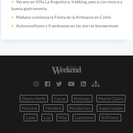
Verano en Villa La Angostura: trekking, pesca con mosca y
buena gastronomía
Mañana comienza la Fiesta de la Artesanía en Colón
Automovilismo y frambuesas en las sierras bonaerenses
Diario Perfil
Caras
Noticias
Marie Claire
Fortuna
Hombre
Parabrisas
Supercampo
Look
Luz
Mia
Lunateen
BATimes