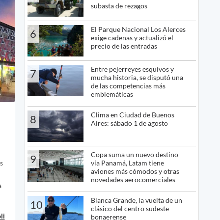
subasta de rezagos
El Parque Nacional Los Alerces
6
exige cadenas y actualizó el
precio de las entradas
Entre pejerreyes esquivos y
7
mucha historia, se disputó una
de las competencias más
emblemáticas
Clima en Ciudad de Buenos
8
Aires: sábado 1 de agosto
Copa suma un nuevo destino
9
vía Panamá, Latam tiene
os
aviones más cómodos y otras
novedades aerocomerciales
a
Blanca Grande, la vuelta de un
10
clásico del centro sudeste
li
bonaerense