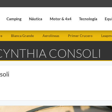
Camping
Náutica
Motor & 4x4
Tecnología
Equ
re
Blanca Grande
Aerolíneas
Primer Crucero
Leapmo
 CYNTHIA CONSOLI
soli