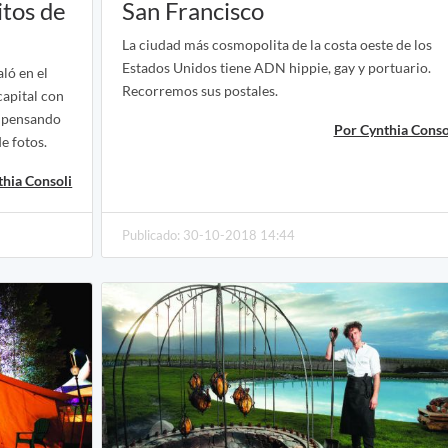
itos de
San Francisco
La ciudad más cosmopolita de la costa oeste de los
Estados Unidos tiene ADN hippie, gay y portuario.
ló en el
Recorremos sus postales.
capital con
, pensando
Por Cynthia Conso
e fotos.
thia Consoli
Publicado: 30-10-2018 14:44