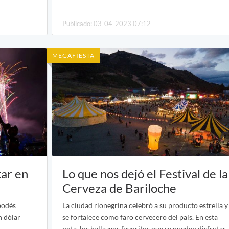
Publicado: 03-04-2023 07:12
MEGAFIESTA
tar en
Lo que nos dejó el Festival de la
Cerveza de Bariloche
 podés
La ciudad rionegrina celebró a su producto estrella y
n dólar
se fortalece como faro cervecero del país. En esta
nota, los hallazgos favoritos que se pueden disfrutar