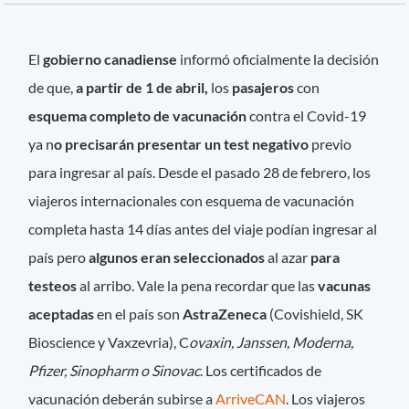
El
gobierno canadiense
informó oficialmente la decisión
de que,
a partir de 1 de abril,
los
pasajeros
con
esquema completo de vacunación
contra el Covid-19
ya n
o precisarán presentar un test negativo
previo
para ingresar al país. Desde el pasado 28 de febrero, los
viajeros internacionales con esquema de vacunación
completa hasta 14 días antes del viaje podían ingresar al
país pero
algunos eran seleccionados
al azar
para
testeos
al arribo. Vale la pena recordar que las
vacunas
aceptadas
en el país son
AstraZeneca
(Covishield, SK
Bioscience y Vaxzevria), C
ovaxin, Janssen, Moderna,
Pfizer, Sinopharm o Sinovac
. Los certificados de
vacunación deberán subirse a
ArriveCAN
. Los viajeros