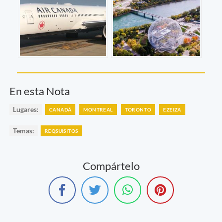
En esta Nota
Lugares:
CANADÁ
MONTREAL
TORONTO
EZEIZA
Temas:
REQSUISITOS
Compártelo