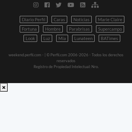
Diario Perfil
Caras
Noticias
Marie Claire
Fortuna
Hombre
Parabrisas
Supercampo
Look
Luz
Mia
Lunateen
BATimes
weekend.perfil.com -
| © Perfil.com 2006-2026 - Todos los derechos
reservados
Registro de Propiedad Intelectual: Nro.