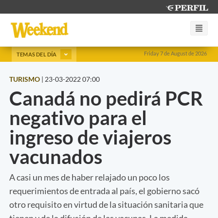
Friday 7 de August de 2026
TEMAS DEL DÍA
TURISMO
|
23-03-2022 07:00
Canadá no pedirá PCR
negativo para el
ingreso de viajeros
vacunados
A casi un mes de haber relajado un poco los
requerimientos de entrada al país, el gobierno sacó
otro requisito en virtud de la situación sanitaria que
tienen y de la difusión de las vacunas. La medida