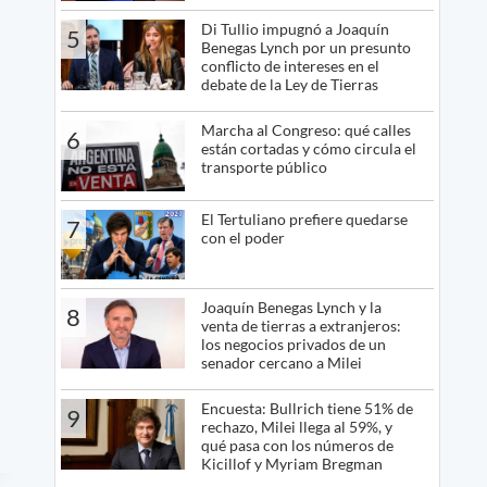
Di Tullio impugnó a Joaquín
5
Benegas Lynch por un presunto
conflicto de intereses en el
debate de la Ley de Tierras
Marcha al Congreso: qué calles
6
están cortadas y cómo circula el
transporte público
El Tertuliano prefiere quedarse
7
con el poder
Joaquín Benegas Lynch y la
8
venta de tierras a extranjeros:
los negocios privados de un
senador cercano a Milei
Encuesta: Bullrich tiene 51% de
9
rechazo, Milei llega al 59%, y
qué pasa con los números de
Kicillof y Myriam Bregman