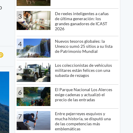
o
De reeles inteligentes a cañas
3
de última generación: los
grandes ganadores de ICAST
2026
Nuevos tesoros globales: la
4
Unesco sumó 25 sitios a su lista
de Patrimonio Mundial
Los coleccionistas de vehículos
5
militares están felices con una
subasta de rezagos
El Parque Nacional Los Alerces
6
exige cadenas y actualizó el
precio de las entradas
Entre pejerreyes esquivos y
7
mucha historia, se disputó una
de las competencias más
emblemáticas