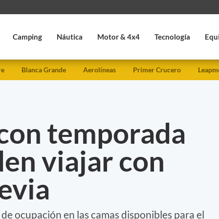
Camping
Náutica
Motor & 4x4
Tecnología
Equ
re
Blanca Grande
Aerolíneas
Primer Crucero
Leapmo
 con temporada
den viajar con
evia
de ocupación en las camas disponibles para el