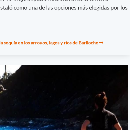
nstaló como una de las opciones más elegidas por los
 sequía en los arroyos, lagos y ríos de Bariloche