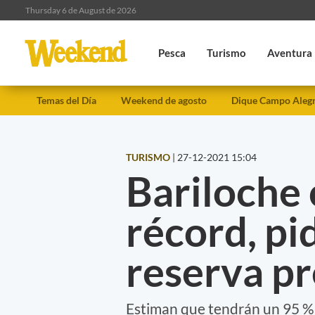
Thursday 6 de August de 2026
Pesca
Turismo
Aventura
Temas del Día
Weekend de agosto
Dique Campo Aleg
TURISMO
|
27-12-2021 15:04
Bariloche
récord, pi
reserva pr
Estiman que tendrán un 95 % 