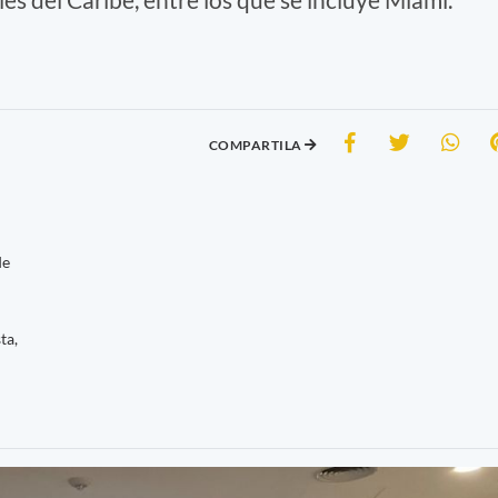
COMPARTILA
de
ta,