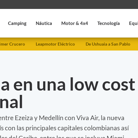
Camping
Náutica
Motor & 4x4
Tecnología
Equ
imer Crucero
Leapmotor Eléctrico
De Ushuaia a San Pablo
la en una low cost
nal
tre Ezeiza y Medellín con Viva Air, la nueva
s con las principales capitales colombianas así
s del Caribe, entre los que se incluye Miami.