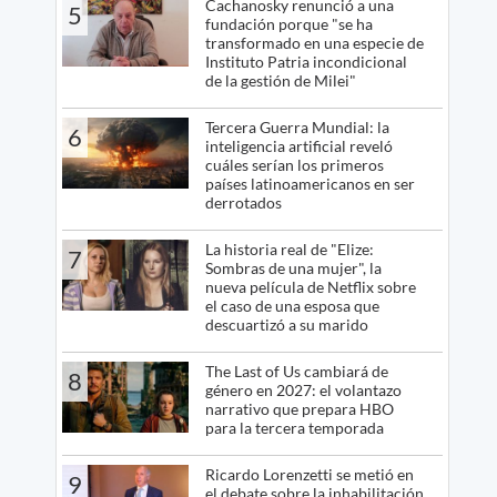
Cachanosky renunció a una
5
fundación porque "se ha
transformado en una especie de
Instituto Patria incondicional
de la gestión de Milei"
Tercera Guerra Mundial: la
6
inteligencia artificial reveló
cuáles serían los primeros
países latinoamericanos en ser
derrotados
La historia real de "Elize:
7
Sombras de una mujer", la
nueva película de Netflix sobre
el caso de una esposa que
descuartizó a su marido
The Last of Us cambiará de
8
género en 2027: el volantazo
narrativo que prepara HBO
para la tercera temporada
Ricardo Lorenzetti se metió en
9
el debate sobre la inhabilitación