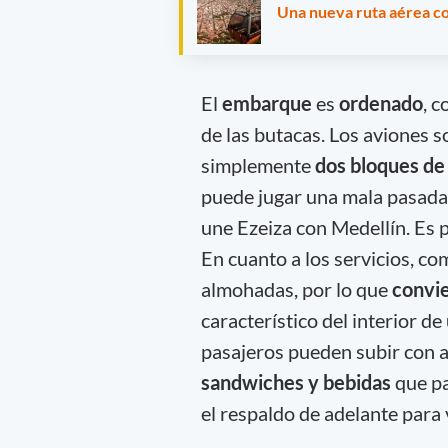
Una nueva ruta aérea co
El
embarque
es
ordenado
, 
de las butacas. Los aviones s
simplemente
dos bloques de
puede jugar una mala pasada
une Ezeiza con Medellín. Es 
En cuanto a los servicios, c
almohadas, por lo que
convie
característico del interior d
pasajeros pueden subir con 
sandwiches y bebidas
que pa
el respaldo de adelante para 