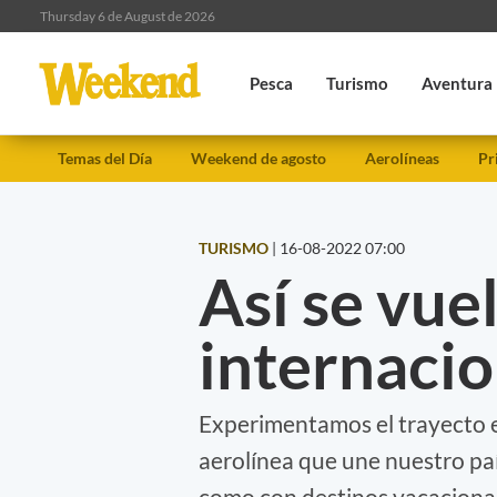
Thursday 6 de August de 2026
Pesca
Turismo
Aventura
Temas del Día
Weekend de agosto
Aerolíneas
Pr
TURISMO
|
16-08-2022 07:00
Así se vue
internacio
Experimentamos el trayecto en
aerolínea que une nuestro paí
como con destinos vacacionale