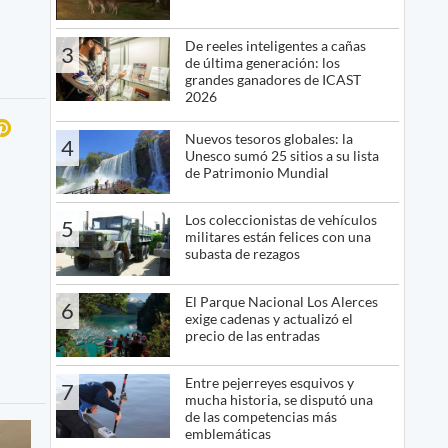
De reeles inteligentes a cañas
3
de última generación: los
grandes ganadores de ICAST
2026
Nuevos tesoros globales: la
4
Unesco sumó 25 sitios a su lista
de Patrimonio Mundial
Los coleccionistas de vehículos
5
militares están felices con una
subasta de rezagos
El Parque Nacional Los Alerces
6
exige cadenas y actualizó el
precio de las entradas
Entre pejerreyes esquivos y
7
mucha historia, se disputó una
de las competencias más
emblemáticas