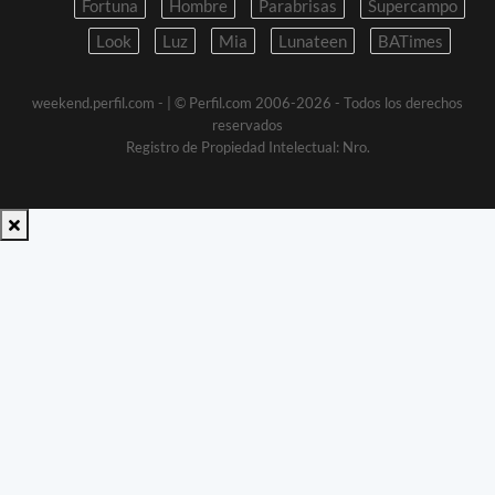
Fortuna
Hombre
Parabrisas
Supercampo
Look
Luz
Mia
Lunateen
BATimes
weekend.perfil.com -
| © Perfil.com 2006-2026 - Todos los derechos
reservados
Registro de Propiedad Intelectual: Nro.