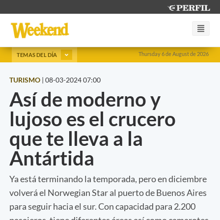
Thursday 6 de August de 2026
TEMAS DEL DÍA
TURISMO
|
08-03-2024 07:00
Así de moderno y
lujoso es el crucero
que te lleva a la
Antártida
Ya está terminando la temporada, pero en diciembre
volverá el Norwegian Star al puerto de Buenos Aires
para seguir hacia el sur. Con capacidad para 2.200
pasajeros, tiene diferentes áreas así como camarotes