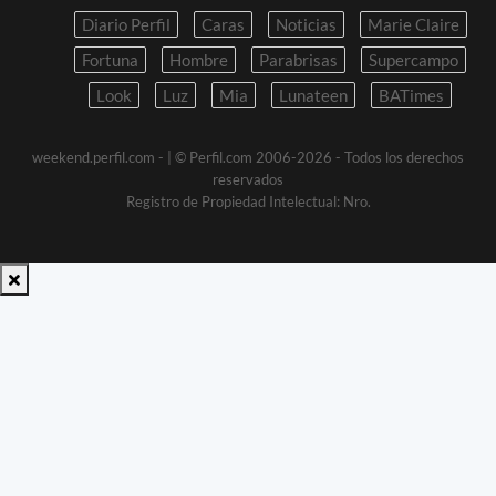
Diario Perfil
Caras
Noticias
Marie Claire
Fortuna
Hombre
Parabrisas
Supercampo
Look
Luz
Mia
Lunateen
BATimes
weekend.perfil.com -
| © Perfil.com 2006-2026 - Todos los derechos
reservados
Registro de Propiedad Intelectual: Nro.