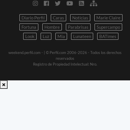
Diario Perfil
Caras
Noticias
Marie Claire
Fortuna
Hombre
Parabrisas
Supercampo
Look
Luz
Mia
Lunateen
BATimes
weekend.perfil.com -
| © Perfil.com 2006-2026 - Todos los derechos
reservados
Registro de Propiedad Intelectual: Nro.