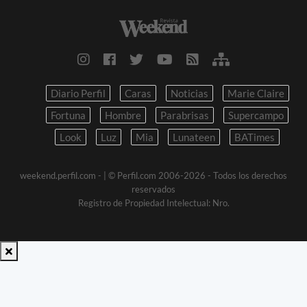
Diario Perfil
Caras
Noticias
Marie Claire
Fortuna
Hombre
Parabrisas
Supercampo
Look
Luz
Mia
Lunateen
BATimes
weekend.perfil.com -
| © Perfil.com 2006-2026 - Todos los derechos
reservados
Registro de Propiedad Intelectual: Nro.