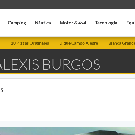
Camping
Náutica
Motor & 4x4
Tecnología
Equ
s
10 Pizzas Originales
Dique Campo Alegre
Blanca Grand
ALEXIS BURGOS
os