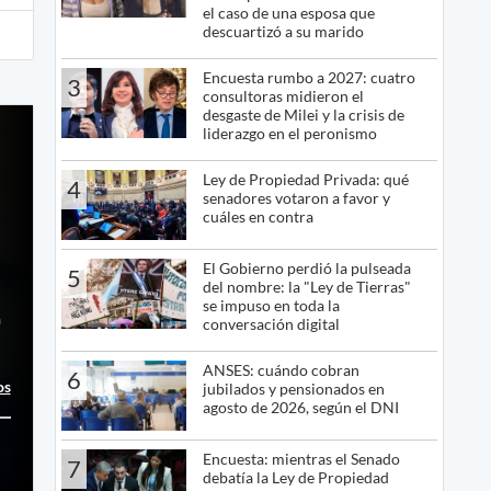
el caso de una esposa que
descuartizó a su marido
Encuesta rumbo a 2027: cuatro
3
consultoras midieron el
desgaste de Milei y la crisis de
liderazgo en el peronismo
Ley de Propiedad Privada: qué
4
senadores votaron a favor y
cuáles en contra
El Gobierno perdió la pulseada
5
del nombre: la "Ley de Tierras"
se impuso en toda la
a
conversación digital
ANSES: cuándo cobran
6
os
jubilados y pensionados en
agosto de 2026, según el DNI
Encuesta: mientras el Senado
7
debatía la Ley de Propiedad