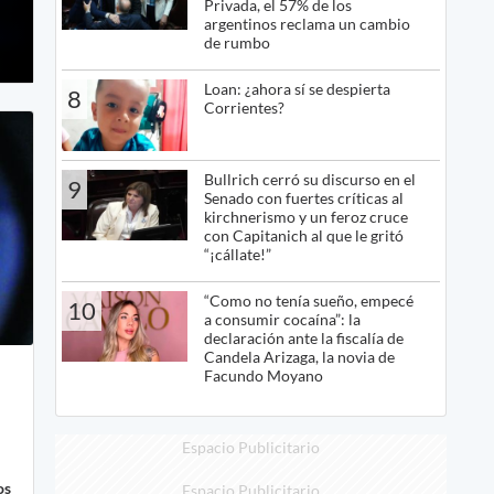
Privada, el 57% de los
argentinos reclama un cambio
de rumbo
Loan: ¿ahora sí se despierta
8
Corrientes?
Bullrich cerró su discurso en el
9
Senado con fuertes críticas al
kirchnerismo y un feroz cruce
con Capitanich al que le gritó
“¡cállate!”
“Como no tenía sueño, empecé
10
a consumir cocaína”: la
declaración ante la fiscalía de
Candela Arizaga, la novia de
Facundo Moyano
Espacio Publicitario
os
Espacio Publicitario