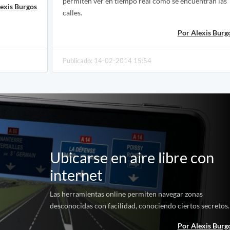
permiten ver en tiempo real como se encuentran las
exis Burgos
calles.
Por Alexis Burg
Publicado: 14-02-2014 15:54
Ubicarse en aire libre con
internet
Las herramientas online permiten navegar zonas
desconocidas con facilidad, conociendo ciertos secretos.
Por Alexis Burg