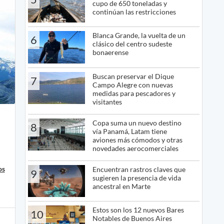
cupo de 650 toneladas y
continúan las restricciones
Blanca Grande, la vuelta de un
6
clásico del centro sudeste
bonaerense
Buscan preservar el Dique
7
Campo Alegre con nuevas
medidas para pescadores y
visitantes
Copa suma un nuevo destino
8
vía Panamá, Latam tiene
aviones más cómodos y otras
novedades aerocomerciales
os
Encuentran rastros claves que
9
sugieren la presencia de vida
ancestral en Marte
Estos son los 12 nuevos Bares
10
Notables de Buenos Aires