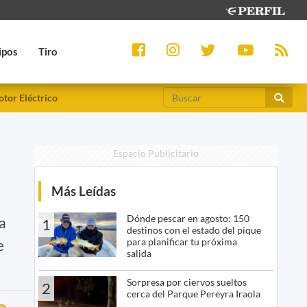
ipos
Tiro
tor Eléctrico
Espacio Publicitario
Más Leídas
Dónde pescar en agosto: 150
ja
1
destinos con el estado del pique
para planificar tu próxima
e
salida
Sorpresa por ciervos sueltos
2
cerca del Parque Pereyra Iraola