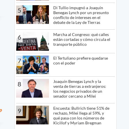
Di Tullio impugnó a Joaquín
5
Benegas Lynch por un presunto
conflicto de intereses en el
debate de la Ley de Tierras
Marcha al Congreso: qué calles
6
están cortadas y cómo circula el
transporte público
El Tertuliano prefiere quedarse
7
con el poder
Joaquín Benegas Lynch y la
8
venta de tierras a extranjeros:
los negocios privados de un
senador cercano a Milei
Encuesta: Bullrich tiene 51% de
9
p
rechazo, Milei llega al 59%, y
qué pasa con los números de
Kicillof y Myriam Bregman