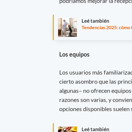
podríamos mejorar la recepci
Leé también
Tendencias 2025: cómo l
Los equipos
Los usuarios más familiariza
cierto asombro que las prin
algunas– no ofrecen equipos 
razones son varias, y convie
opciones disponibles suelen s
Leé también