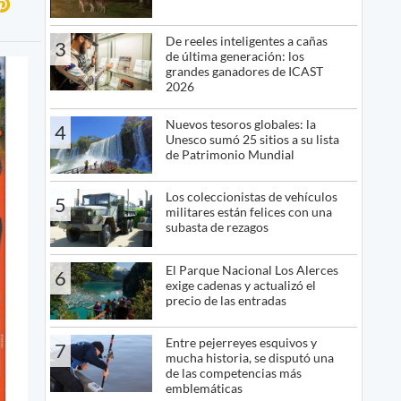
De reeles inteligentes a cañas
3
de última generación: los
grandes ganadores de ICAST
2026
Nuevos tesoros globales: la
4
Unesco sumó 25 sitios a su lista
de Patrimonio Mundial
Los coleccionistas de vehículos
5
militares están felices con una
subasta de rezagos
El Parque Nacional Los Alerces
6
exige cadenas y actualizó el
precio de las entradas
Entre pejerreyes esquivos y
7
mucha historia, se disputó una
de las competencias más
emblemáticas