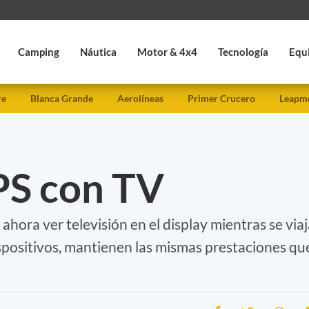
Camping
Náutica
Motor & 4x4
Tecnología
Equ
re
Blanca Grande
Aerolíneas
Primer Crucero
Leapmo
S con TV
hora ver televisión en el display mientras se via
spositivos, mantienen las mismas prestaciones qu