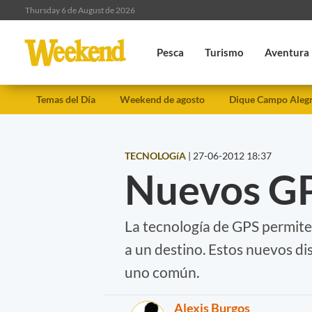
Thursday 6 de August de 2026
Pesca
Turismo
Aventura
Temas del Día
Weekend de agosto
Dique Campo Aleg
TECNOLOGíA
|
27-06-2012 18:37
Nuevos GP
La tecnología de GPS permite a
a un destino. Estos nuevos di
uno común.
Alexis Burgos