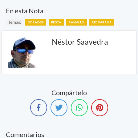
En esta Nota
Temas:
DORADOS
PESCA
RAMALLO
RÍO PARANÁ
Néstor Saavedra
Compártelo
Comentarios