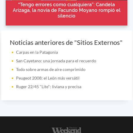
“Tengo errores como cualquiera”: Candela
Arizaga, la novia de Facundo Moyano rompió el
silencio
Noticias anteriores de "Sitios Externos"
Carpas en la Patagonia
San Cayetano: una jornada para el recuerdo
Todo sobre armas de aire comprimido
Peugeot 2008: el León más versátil
Ruger 22/45 "Lite": liviana y precisa