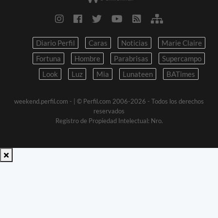
Diario Perfil
Caras
Noticias
Marie Claire
Fortuna
Hombre
Parabrisas
Supercampo
Look
Luz
Mia
Lunateen
BATimes
weekend.perfil.com -
| © Perfil.com 2006-2026 - Todos los derechos
reservados
Registro de Propiedad Intelectual: Nro.