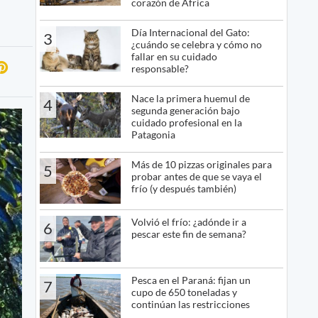
corazón de África
Día Internacional del Gato:
3
¿cuándo se celebra y cómo no
fallar en su cuidado
responsable?
Nace la primera huemul de
4
segunda generación bajo
cuidado profesional en la
Patagonia
Más de 10 pizzas originales para
5
probar antes de que se vaya el
frío (y después también)
Volvió el frío: ¿adónde ir a
6
pescar este fin de semana?
Pesca en el Paraná: fijan un
7
cupo de 650 toneladas y
continúan las restricciones