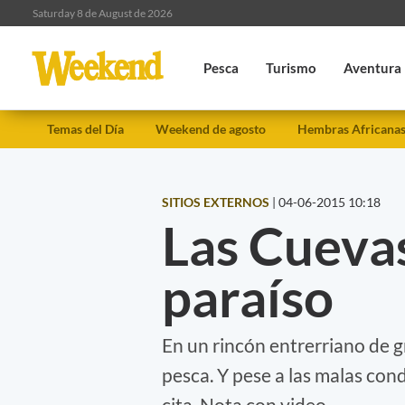
Saturday 8 de August de 2026
Pesca
Turismo
Aventura
Temas del Día
Weekend de agosto
Hembras Africana
SITIOS EXTERNOS
|
04-06-2015 10:18
Las Cuevas
paraíso
En un rincón entrerriano de g
pesca. Y pese a las malas cond
cita. Nota con video.