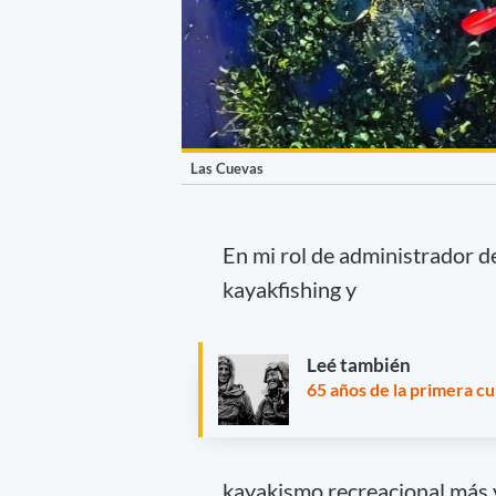
Las Cuevas
En mi rol de administrador d
kayakfishing y
Leé también
65 años de la primera c
kayakismo recreacional más v