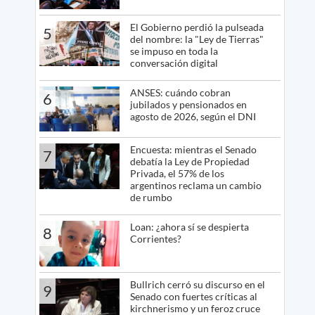
El Gobierno perdió la pulseada
5
del nombre: la "Ley de Tierras"
se impuso en toda la
conversación digital
ANSES: cuándo cobran
6
jubilados y pensionados en
agosto de 2026, según el DNI
Encuesta: mientras el Senado
7
debatía la Ley de Propiedad
Privada, el 57% de los
argentinos reclama un cambio
de rumbo
Loan: ¿ahora sí se despierta
8
Corrientes?
Bullrich cerró su discurso en el
9
Senado con fuertes críticas al
kirchnerismo y un feroz cruce