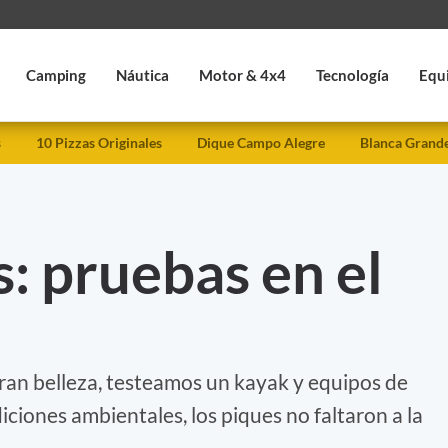
Camping
Náutica
Motor & 4x4
Tecnología
Equ
s
10 Pizzas Originales
Dique Campo Alegre
Blanca Grand
: pruebas en el
ran belleza, testeamos un kayak y equipos de
iciones ambientales, los piques no faltaron a la