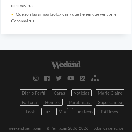
coronavirus
Qué son las armas biológicas y qué tienen que ver con el
Coronavirus
Diario Perfil
Caras
Noticias
Marie Claire
Fortuna
Hombre
Parabrisas
Supercampo
Look
Luz
Mia
Lunateen
BATimes
weekend.perfil.com -
| © Perfil.com 2006-2026 - Todos los derechos