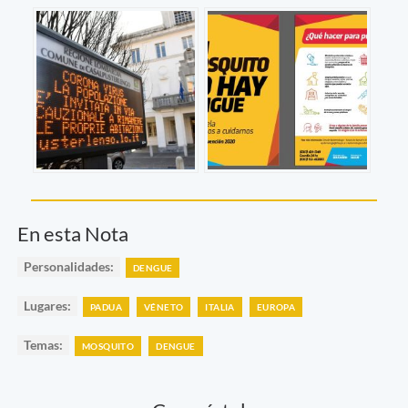
En esta Nota
Personalidades:
DENGUE
Lugares:
PADUA
VÉNETO
ITALIA
EUROPA
Temas:
MOSQUITO
DENGUE