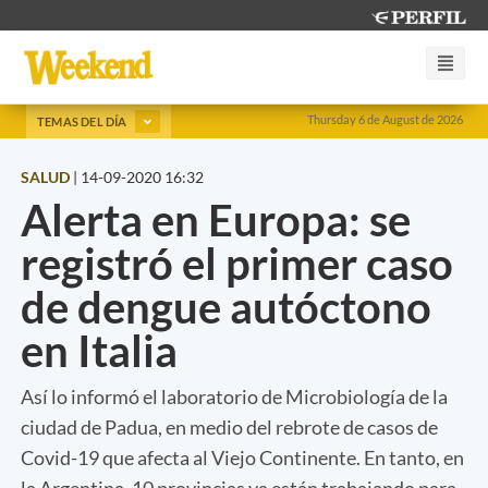
Thursday 6 de August de 2026
TEMAS DEL DÍA
SALUD
|
14-09-2020 16:32
Alerta en Europa: se
registró el primer caso
de dengue autóctono
en Italia
Así lo informó el laboratorio de Microbiología de la
ciudad de Padua, en medio del rebrote de casos de
Covid-19 que afecta al Viejo Continente. En tanto, en
la Argentina, 10 provincias ya están trabajando para