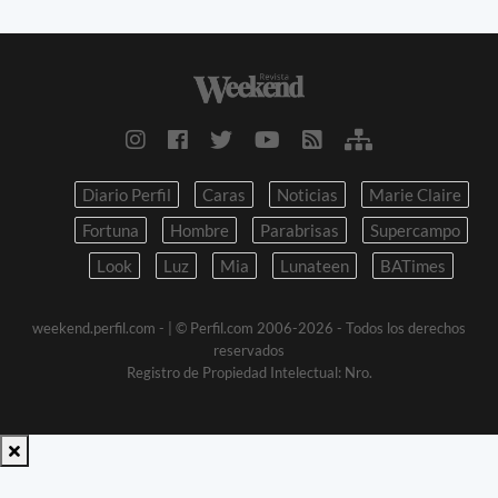
Diario Perfil
Caras
Noticias
Marie Claire
Fortuna
Hombre
Parabrisas
Supercampo
Look
Luz
Mia
Lunateen
BATimes
weekend.perfil.com -
| © Perfil.com 2006-2026 - Todos los derechos
reservados
Registro de Propiedad Intelectual: Nro.