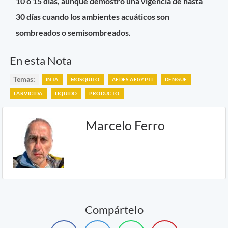
10 o 15 días, aunque demostró una vigencia de hasta
30 días cuando los ambientes acuáticos son
sombreados o semisombreados.
En esta Nota
Temas:
INTA
MOSQUITO
AEDES AEGYPTI
DENGUE
LARVICIDA
LIQUIDO
PRODUCTO
Marcelo Ferro
Compártelo