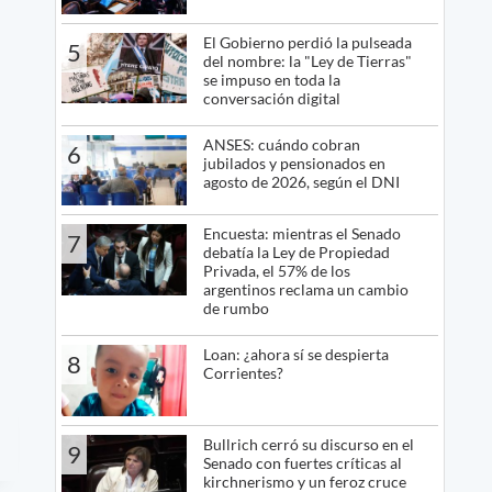
El Gobierno perdió la pulseada
5
del nombre: la "Ley de Tierras"
se impuso en toda la
conversación digital
ANSES: cuándo cobran
6
jubilados y pensionados en
agosto de 2026, según el DNI
Encuesta: mientras el Senado
7
debatía la Ley de Propiedad
Privada, el 57% de los
argentinos reclama un cambio
de rumbo
Loan: ¿ahora sí se despierta
8
Corrientes?
Bullrich cerró su discurso en el
9
Senado con fuertes críticas al
kirchnerismo y un feroz cruce