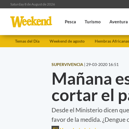
Saturday 8 de August de 2026
Pesca
Turismo
Aventura
Temas del Día
Weekend de agosto
Hembras Africana
SUPERVIVENCIA
|
29-03-2020 16:51
Mañana es
cortar el 
Desde el Ministerio dicen que
favor de la medida. ¿Dengue 