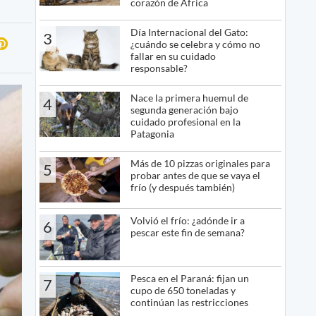
corazón de África
Día Internacional del Gato:
3
¿cuándo se celebra y cómo no
fallar en su cuidado
responsable?
Nace la primera huemul de
4
segunda generación bajo
cuidado profesional en la
Patagonia
Más de 10 pizzas originales para
5
probar antes de que se vaya el
frío (y después también)
Volvió el frío: ¿adónde ir a
6
pescar este fin de semana?
Pesca en el Paraná: fijan un
7
cupo de 650 toneladas y
continúan las restricciones