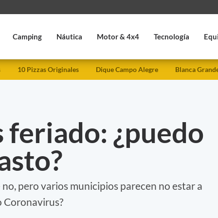
Camping
Náutica
Motor & 4x4
Tecnología
Equ
s
10 Pizzas Originales
Dique Campo Alegre
Blanca Grand
 feriado: ¿puedo
pasto?
 no, pero varios municipios parecen no estar a
o Coronavirus?