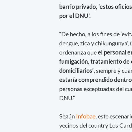
barrio privado, ‘estos ofici
por el DNU’.
“De hecho, a los fines de ‘ev
dengue, zica y chikungunya’, (.
ordenanza que
el personal e
fumigación, tratamiento de 
domiciliarios’
, siempre y cua
estaría comprendido dentro d
personas exceptuadas del cum
DNU.”
Según
Infobae
, este escenari
vecinos del country Los Card