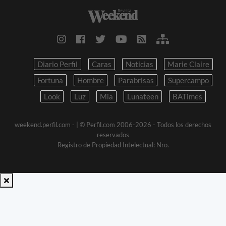
Diario Perfil
Caras
Noticias
Marie Claire
Fortuna
Hombre
Parabrisas
Supercampo
Look
Luz
Mia
Lunateen
BATimes
weekend.perfil.com -
| © Perfil.com 2006-2026 - Todos los derechos
reservados
Registro de Propiedad Intelectual: Nro.