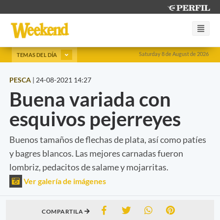
Saturday 8 de August de 2026
TEMAS DEL DÍA
PESCA
|
24-08-2021 14:27
Buena variada con
esquivos pejerreyes
Buenos tamaños de flechas de plata, así como patíes
y bagres blancos. Las mejores carnadas fueron
lombriz, pedacitos de salame y mojarritas.
Ver galería de imágenes
COMPARTILA