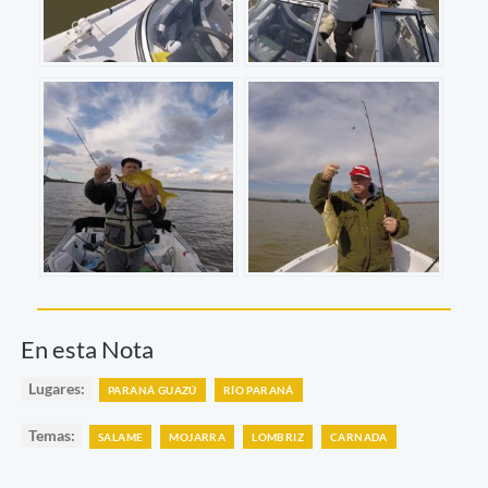
En esta Nota
Lugares:
PARANÁ GUAZÚ
RÍO PARANÁ
Temas:
SALAME
MOJARRA
LOMBRIZ
CARNADA