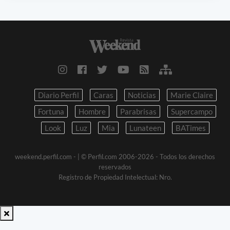
Diario Perfil
Caras
Noticias
Marie Claire
Fortuna
Hombre
Parabrisas
Supercampo
Look
Luz
Mia
Lunateen
BATimes
weekend.perfil.com -
| © Perfil.com 2006-2026 - Todos los derechos
reservados
Registro de Propiedad Intelectual: Nro.