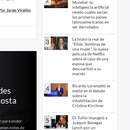
Mundial: la
inteligencia artificial
Por Jorge Virgilio
reveló cuáles serían
los primeros países
latinoamericanos en
ser derrotados
La historia real de
3
"Elize: Sombras de
una mujer", la nueva
película de Netflix
sobre el caso de una
esposa que
descuartizó a su
marido
Ricardo Lorenzetti se
4
ndes
metió en el debate
sobre la
costa
inhabilitación de
Cristina Kirchner
Di Tullio impugnó a
5
an para poder
Joaquín Benegas
Lynch por un
tienen miles de