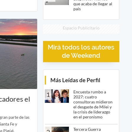
que acaba de llegar al
país
Espacio Publicitario
Mirá todos los autores
de Weekend
Más Leídas de Perfil
Encuesta rumbo a
1
2027: cuatro
scadores el
consultoras midieron
el desgaste de Milei y
la crisis de liderazgo
en el peronismo
gran parte de las
Santa Fe y
Tercera Guerra
2
de Pigüé.