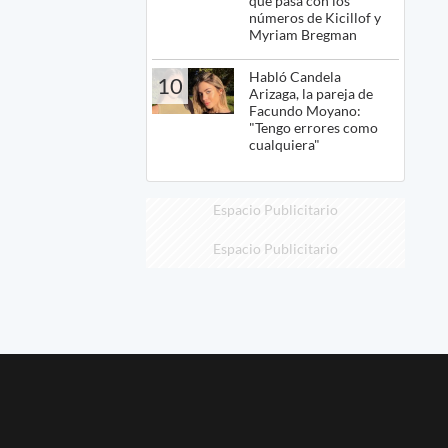
qué pasa con los
números de Kicillof y
Myriam Bregman
Habló Candela
10
Arizaga, la pareja de
Facundo Moyano:
"Tengo errores como
cualquiera"
Espacio Publicitario
Espacio Publicitario