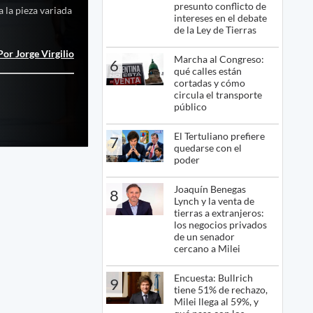
presunto conflicto de
a la pieza variada
intereses en el debate
de la Ley de Tierras
Por Jorge Virgilio
Marcha al Congreso:
6
qué calles están
cortadas y cómo
circula el transporte
público
El Tertuliano prefiere
7
quedarse con el
poder
Joaquín Benegas
8
Lynch y la venta de
tierras a extranjeros:
los negocios privados
de un senador
cercano a Milei
Encuesta: Bullrich
9
tiene 51% de rechazo,
Milei llega al 59%, y