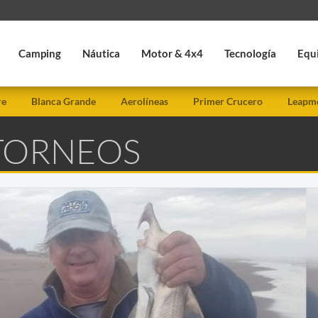
Camping
Náutica
Motor & 4x4
Tecnología
Equ
re
Blanca Grande
Aerolíneas
Primer Crucero
Leapmo
 TORNEOS