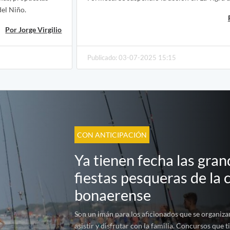
del Niño.
Por Jorge Virgilio
Publicado: 03-07-2025 15:15
CON ANTICIPACIÓN
Ya tienen fecha las gra
fiestas pesqueras de la 
bonaerense
Son un imán para los aficionados que se organiz
asistir y disfrutar con la familia. Concursos que 