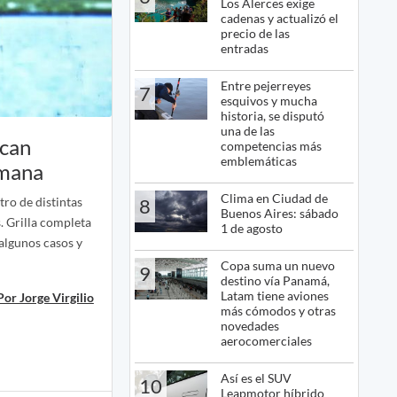
Los Alerces exige
cadenas y actualizó el
precio de las
entradas
Entre pejerreyes
7
esquivos y mucha
historia, se disputó
una de las
rcan
competencias más
emblemáticas
emana
Clima en Ciudad de
tro de distintas
8
Buenos Aires: sábado
s. Grilla completa
1 de agosto
algunos casos y
Copa suma un nuevo
9
destino vía Panamá,
Latam tiene aviones
Por Jorge Virgilio
más cómodos y otras
novedades
aerocomerciales
Así es el SUV
10
Leapmotor híbrido