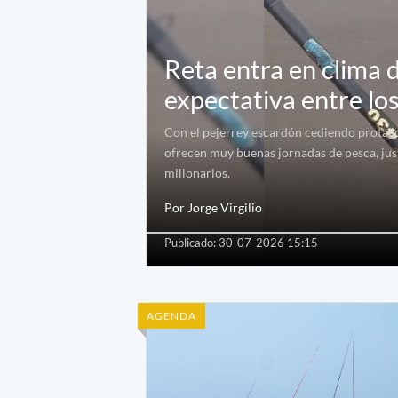
Reta entra en clima d
expectativa entre lo
Con el pejerrey escardón cediendo protag
ofrecen muy buenas jornadas de pesca, ju
millonarios.
Por Jorge Virgilio
Publicado: 30-07-2026 15:15
AGENDA