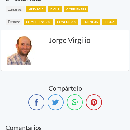
Lugares:
HELVECIA
PIGUE
CORRIENTES
Temas:
COMPETENCIAS
CONCURSOS
TORNEOS
PESCA
Jorge Virgilio
Compártelo
Comentarios