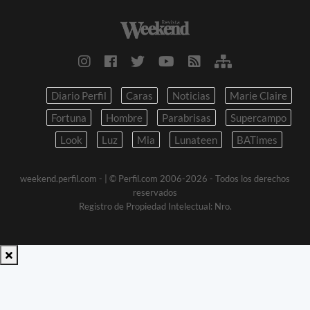
Diario Perfil
Caras
Noticias
Marie Claire
Fortuna
Hombre
Parabrisas
Supercampo
Look
Luz
Mia
Lunateen
BATimes
weekend.perfil.com -
| © Perfil.com 2006-2026 - Todos los derechos
reservados
Registro de Propiedad Intelectual: Nro.