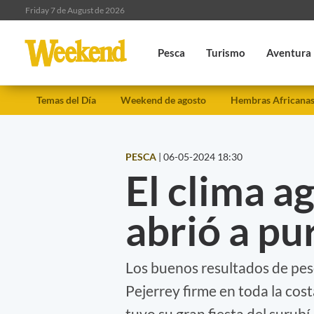
Friday 7 de August de 2026
Pesca
Turismo
Aventura
Temas del Día
Weekend de agosto
Hembras Africana
PESCA
|
06-05-2024 18:30
El clima a
abrió a pu
Los buenos resultados de pesc
Pejerrey firme en toda la cost
tuvo su gran fiesta del surubí