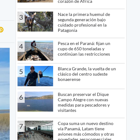
corazón de África
Nace la primera huemul de
3
segunda generación bajo
cuidado profesional en la
Patagonia
Pesca en el Paraná: fijan un
4
cupo de 650 toneladas y
continúan las restricciones
Blanca Grande, la vuelta de un
5
clásico del centro sudeste
bonaerense
Buscan preservar el Dique
6
Campo Alegre con nuevas
medidas para pescadores y
visitantes
Copa suma un nuevo destino
7
vía Panamá, Latam tiene
aviones más cómodos y otras
novedades aerocomerciales