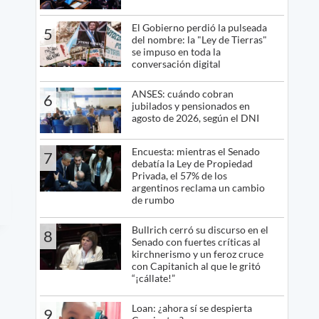
El Gobierno perdió la pulseada
5
del nombre: la "Ley de Tierras"
se impuso en toda la
conversación digital
ANSES: cuándo cobran
6
jubilados y pensionados en
agosto de 2026, según el DNI
Encuesta: mientras el Senado
7
debatía la Ley de Propiedad
Privada, el 57% de los
argentinos reclama un cambio
de rumbo
Bullrich cerró su discurso en el
8
Senado con fuertes críticas al
kirchnerismo y un feroz cruce
con Capitanich al que le gritó
“¡cállate!”
Loan: ¿ahora sí se despierta
9