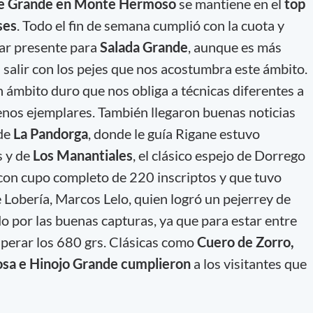
e Grande en Monte Hermoso
se mantiene en el
top
ses
. Todo el fin de semana cumplió con la cuota y
lar presente para
Salada Grande
, aunque es más
ra salir con los pejes que nos acostumbra este ámbito.
 ámbito duro que nos obliga a técnicas diferentes a
nos ejemplares. También llegaron buenas noticias
 de
La Pandorga
, donde le guía Rigane estuvo
s y de
Los Manantiales
, el clásico espejo de Dorrego
 con cupo completo de 220 inscriptos y que tuvo
Lobería, Marcos Lelo, quien logró un pejerrey de
o por las buenas capturas, ya que para estar entre
uperar los 680 grs. Clásicas como
Cuero de Zorro,
osa e Hinojo Grande cumplieron
a los visitantes que