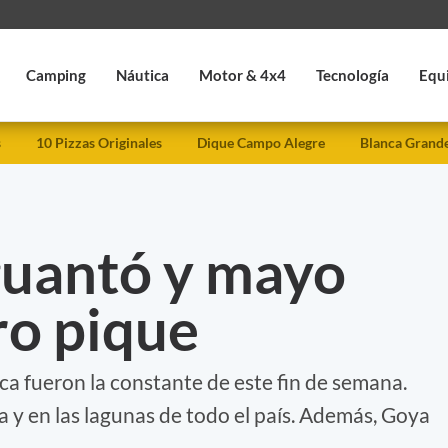
Camping
Náutica
Motor & 4x4
Tecnología
Equ
s
10 Pizzas Originales
Dique Campo Alegre
Blanca Grand
guantó y mayo
ro pique
a fueron la constante de este fin de semana.
a y en las lagunas de todo el país. Además, Goya
.