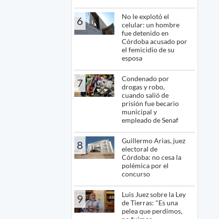
No le explotó el
6
celular: un hombre
fue detenido en
Córdoba acusado por
el femicidio de su
esposa
Condenado por
7
drogas y robo,
cuando salió de
prisión fue becario
municipal y
empleado de Senaf
Guillermo Arias, juez
8
electoral de
Córdoba: no cesa la
polémica por el
concurso
Luis Juez sobre la Ley
9
de Tierras: "Es una
pelea que perdimos,