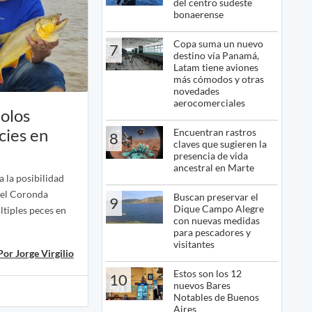
del centro sudeste
bonaerense
Copa suma un nuevo
7
destino vía Panamá,
Latam tiene aviones
más cómodos y otras
novedades
aerocomerciales
holos
cies en
Encuentran rastros
8
claves que sugieren la
presencia de vida
ancestral en Marte
a la posibilidad
del Coronda
Buscan preservar el
9
Dique Campo Alegre
ltiples peces en
con nuevas medidas
para pescadores y
visitantes
Por Jorge Virgilio
Estos son los 12
10
nuevos Bares
Notables de Buenos
Aires