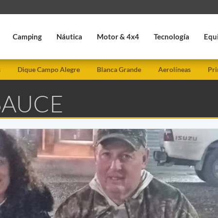
Camping
Náutica
Motor & 4x4
Tecnología
Equ
s
Dique Campo Alegre
Blanca Grande
Aerolíneas
Pri
SAUCE