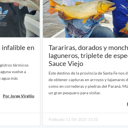
infalible en
Tarariras, dorados y monc
laguneros, triplete de espe
Sauce Viejo
gistros térmicos
 laguna vuelve a
Este destino de la provincia de Santa Fe nos d
e agua más
de obtener capturas en arroyos y tajamares 
como en correderas y piedras del Paraná. Mú
un gran pesquero para visitar.
Por Jorge Virgilio
Publicado: 11-06-2025 15:10