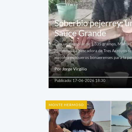
Soberbio pejerrey: 
Sauce Grande
Con un ejemplar de 1.335 gramos, Marta C
Hermoso. La pescadora de Tres Arroyos se l
mejores pesqueros bonaerenses para la pesc
Por Jorge Virgilio
Publicado: 17-06-2026 18:30
MONTE HERMOSO