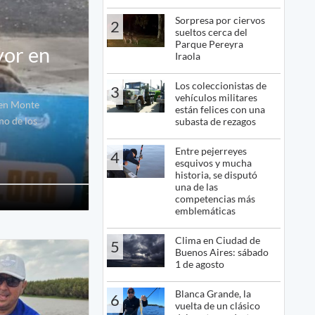
Sorpresa por ciervos
2
sueltos cerca del
Parque Pereyra
yor en
Iraola
Los coleccionistas de
3
vehículos militares
 en Monte
están felices con una
no de los
subasta de rezagos
Entre pejerreyes
4
esquivos y mucha
historia, se disputó
una de las
competencias más
emblemáticas
Clima en Ciudad de
5
Buenos Aires: sábado
1 de agosto
Blanca Grande, la
6
vuelta de un clásico