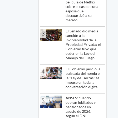
película de Netflix
sobre el caso de una
esposa que
descuartizó a su
marido
El Senado dio media
3
sanción a la
Inviolabilidad de la
Propiedad Privada: el
Gobierno tuvo que
ceder en la Ley del
Manejo del Fuego
El Gobierno perdió la
4
pulseada del nombre:
la "Ley de Tierras" se
impuso en toda la
conversación digital
ANSES: cuándo
5
cobran jubilados y
pensionados en
agosto de 2026,
según el DNI