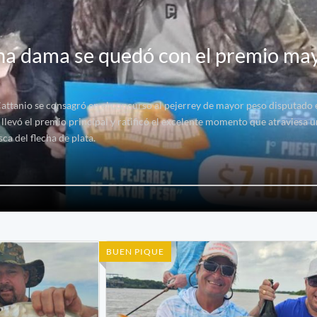
una dama se quedó con el premio ma
attanio se consagró en el concurso al pejerrey de mayor peso disputado
levó el premio principal y ratificó el excelente momento que atraviesa u
a del flecha de plata.
BUEN PIQUE