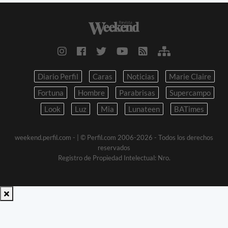
Diario Perfil
Caras
Noticias
Marie Claire
Fortuna
Hombre
Parabrisas
Supercampo
Look
Luz
Mia
Lunateen
BATimes
weekend.perfil.com -
| © Perfil.com 2006-2026 - Todos los derechos
reservados
Registro de Propiedad Intelectual: Nro.