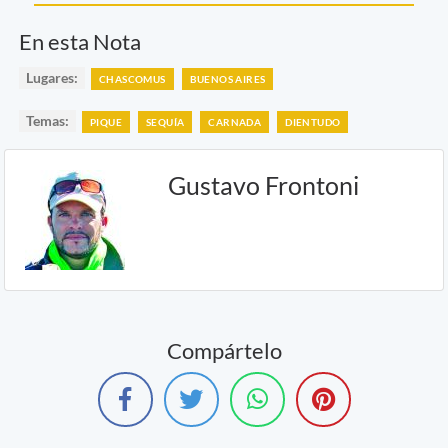
En esta Nota
Lugares:
CHASCOMUS
BUENOS AIRES
Temas:
PIQUE
SEQUÍA
CARNADA
DIENTUDO
Gustavo Frontoni
Compártelo