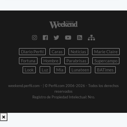
Diario Perfil
Caras
Noticias
Marie Claire
Fortuna
Hombre
Parabrisas
Supercampo
Look
Luz
Mia
Lunateen
BATimes
weekend.perfil.com -
| © Perfil.com 2006-2026 - Todos los derechos
reservados
Registro de Propiedad Intelectual: Nro.