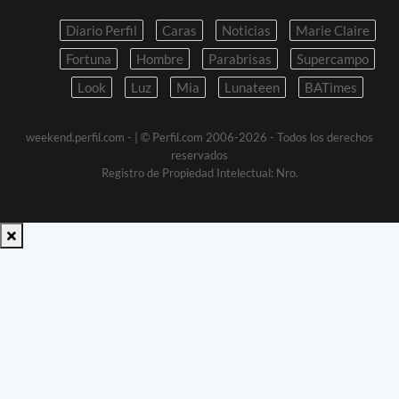
Diario Perfil
Caras
Noticias
Marie Claire
Fortuna
Hombre
Parabrisas
Supercampo
Look
Luz
Mia
Lunateen
BATimes
weekend.perfil.com -
| © Perfil.com 2006-2026 - Todos los derechos
reservados
Registro de Propiedad Intelectual: Nro.