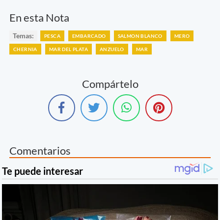
En esta Nota
Temas:
PESCA
EMBARCADO
SALMON BLANCO
MERO
CHERNIA
MAR DEL PLATA
ANZUELO
MAR
Compártelo
Comentarios