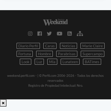
Diario Perfil
Caras
Noticias
Marie Claire
Fortuna
Hombre
Parabrisas
Supercampo
Look
Luz
Mia
Lunateen
BATimes
weekend.perfil.com -
| © Perfil.com 2006-2026 - Todos los derechos
reservados
Registro de Propiedad Intelectual: Nro.