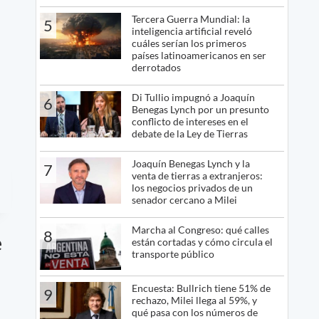
Tercera Guerra Mundial: la
5
inteligencia artificial reveló
cuáles serían los primeros
países latinoamericanos en ser
derrotados
Di Tullio impugnó a Joaquín
6
Benegas Lynch por un presunto
conflicto de intereses en el
debate de la Ley de Tierras
Joaquín Benegas Lynch y la
7
venta de tierras a extranjeros:
los negocios privados de un
senador cercano a Milei
Marcha al Congreso: qué calles
8
e
están cortadas y cómo circula el
transporte público
Encuesta: Bullrich tiene 51% de
9
rechazo, Milei llega al 59%, y
qué pasa con los números de