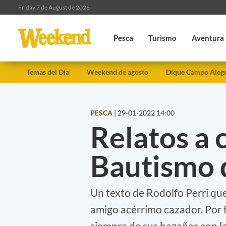
Friday 7 de August de 2026
Pesca
Turismo
Aventura
Temas del Día
Weekend de agosto
Dique Campo Aleg
PESCA
|
29-01-2022 14:00
Relatos a c
Bautismo 
Un texto de Rodolfo Perri que
amigo acérrimo cazador. Por f
siempre de sus hazañas con la