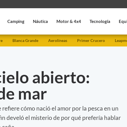
Camping
Náutica
Motor & 4x4
Tecnología
Equ
re
Blanca Grande
Aerolíneas
Primer Crucero
Leapmo
ielo abierto:
de mar
 refiere cómo nació el amor por la pesca en un
in develó el misterio de por qué prefería hablar
 caña.