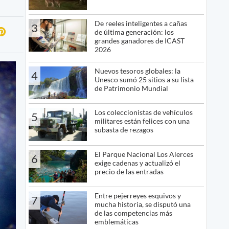
De reeles inteligentes a cañas
3
de última generación: los
grandes ganadores de ICAST
2026
Nuevos tesoros globales: la
4
Unesco sumó 25 sitios a su lista
de Patrimonio Mundial
Los coleccionistas de vehículos
5
militares están felices con una
subasta de rezagos
El Parque Nacional Los Alerces
6
exige cadenas y actualizó el
precio de las entradas
Entre pejerreyes esquivos y
7
mucha historia, se disputó una
de las competencias más
emblemáticas