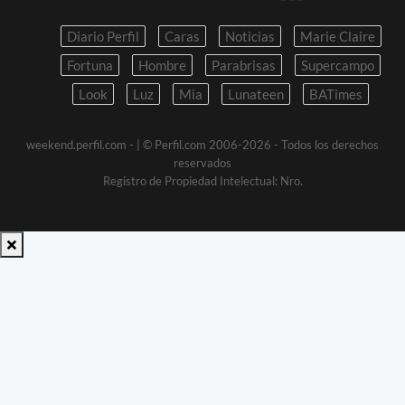
Diario Perfil
Caras
Noticias
Marie Claire
Fortuna
Hombre
Parabrisas
Supercampo
Look
Luz
Mia
Lunateen
BATimes
weekend.perfil.com -
| © Perfil.com 2006-2026 - Todos los derechos
reservados
Registro de Propiedad Intelectual: Nro.