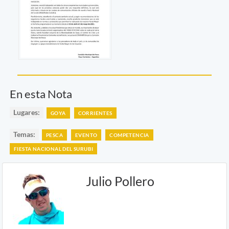
En esta Nota
Lugares:
GOYA
CORRIENTES
Temas:
PESCA
EVENTO
COMPETENCIA
FIESTA NACIONAL DEL SURUBI
Julio Pollero