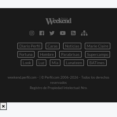
Diario Perfil
Caras
Noticias
Marie Claire
Fortuna
Hombre
Parabrisas
Supercampo
Look
Luz
Mia
Lunateen
BATimes
weekend.perfil.com -
| © Perfil.com 2006-2026 - Todos los derechos
reservados
Registro de Propiedad Intelectual: Nro.