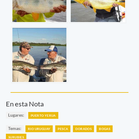
En esta Nota
Lugares:
PUERTO YERUA
Temas:
RIO URUGUAY
PESCA
DORADOS
BOGAS
SURUBIES