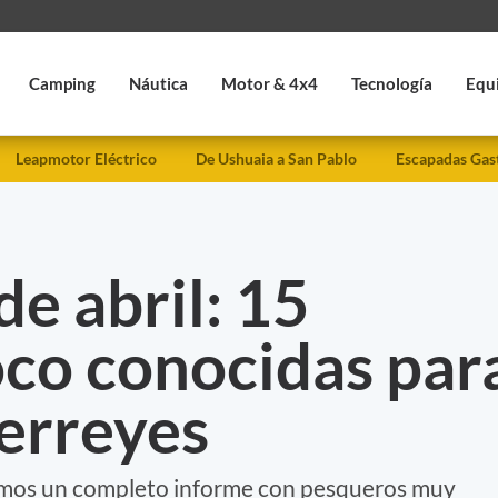
Camping
Náutica
Motor & 4x4
Tecnología
Equ
Leapmotor Eléctrico
De Ushuaia a San Pablo
Escapadas Gas
e abril: 15
oco conocidas par
erreyes
aemos un completo informe con pesqueros muy