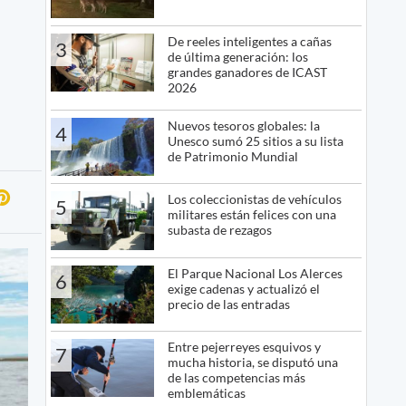
De reeles inteligentes a cañas
3
de última generación: los
grandes ganadores de ICAST
2026
Nuevos tesoros globales: la
4
Unesco sumó 25 sitios a su lista
de Patrimonio Mundial
Los coleccionistas de vehículos
5
militares están felices con una
subasta de rezagos
El Parque Nacional Los Alerces
6
exige cadenas y actualizó el
precio de las entradas
Entre pejerreyes esquivos y
7
mucha historia, se disputó una
de las competencias más
emblemáticas