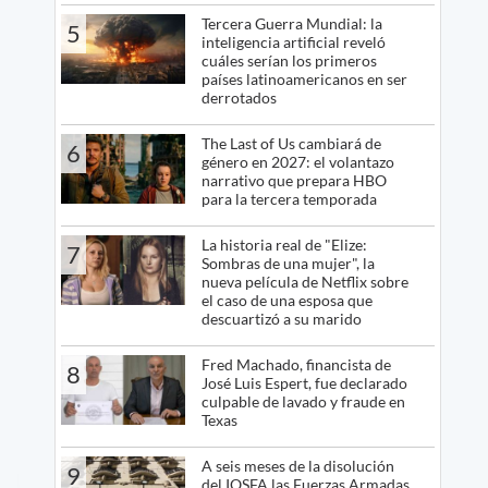
Tercera Guerra Mundial: la
5
inteligencia artificial reveló
cuáles serían los primeros
países latinoamericanos en ser
derrotados
The Last of Us cambiará de
6
género en 2027: el volantazo
narrativo que prepara HBO
para la tercera temporada
La historia real de "Elize:
7
Sombras de una mujer", la
nueva película de Netflix sobre
el caso de una esposa que
descuartizó a su marido
Fred Machado, financista de
8
José Luis Espert, fue declarado
culpable de lavado y fraude en
Texas
A seis meses de la disolución
9
del IOSFA las Fuerzas Armadas