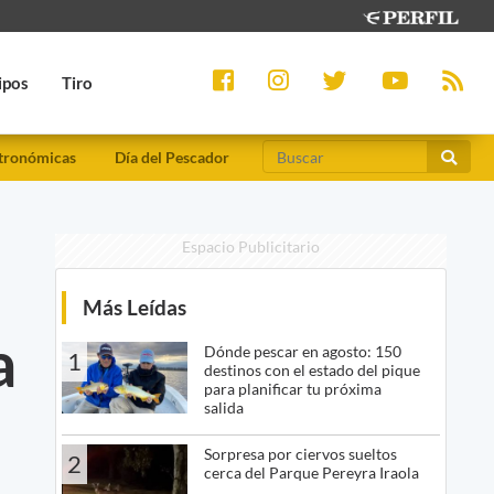
ipos
Tiro
tronómicas
Día del Pescador
Espacio Publicitario
Más Leídas
a
Dónde pescar en agosto: 150
1
destinos con el estado del pique
para planificar tu próxima
salida
Sorpresa por ciervos sueltos
2
cerca del Parque Pereyra Iraola