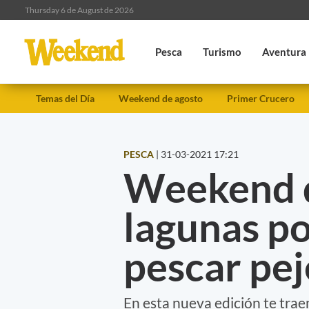
Thursday 6 de August de 2026
Pesca
Turismo
Aventura
Temas del Día
Weekend de agosto
Primer Crucero
PESCA
|
31-03-2021 17:21
Weekend d
lagunas p
pescar pej
En esta nueva edición te tr