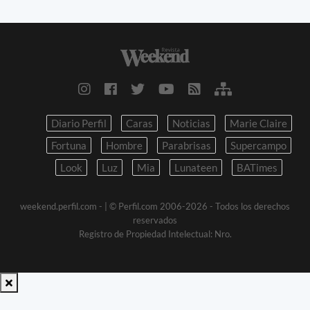
Diario Perfil
Caras
Noticias
Marie Claire
Fortuna
Hombre
Parabrisas
Supercampo
Look
Luz
Mia
Lunateen
BATimes
weekend.perfil.com -
| © Perfil.com 2006-2026 - Todos los derechos
reservados
Registro de Propiedad Intelectual: Nro.