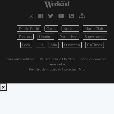
Diario Perfil
Caras
Noticias
Marie Claire
Fortuna
Hombre
Parabrisas
Supercampo
Look
Luz
Mia
Lunateen
BATimes
weekend.perfil.com -
| © Perfil.com 2006-2026 - Todos los derechos
reservados
Registro de Propiedad Intelectual: Nro.