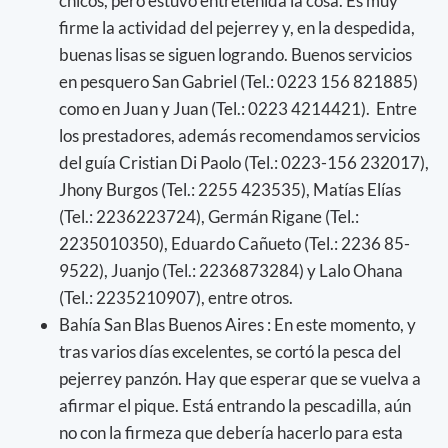
chicos, pero estuvo entretenida la cosa. Es muy
firme la actividad del pejerrey y, en la despedida,
buenas lisas se siguen logrando. Buenos servicios
en pesquero San Gabriel (Tel.: 0223 156 821885)
como en Juan y Juan (Tel.: 0223 4214421). Entre
los prestadores, además recomendamos servicios
del guía Cristian Di Paolo (Tel.: 0223-156 232017),
Jhony Burgos (Tel.: 2255 423535), Matías Elías
(Tel.: 2236223724), Germán Rigane (Tel.:
2235010350), Eduardo Cañueto (Tel.: 2236 85-
9522), Juanjo (Tel.: 2236873284) y Lalo Ohana
(Tel.: 2235210907), entre otros.
Bahía San Blas Buenos Aires : En este momento, y
tras varios días excelentes, se cortó la pesca del
pejerrey panzón. Hay que esperar que se vuelva a
afirmar el pique. Está entrando la pescadilla, aún
no con la firmeza que debería hacerlo para esta