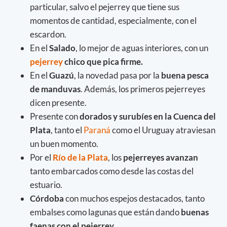
particular, salvo el pejerrey que tiene sus
momentos de cantidad, especialmente, con el
escardon.
En el
Salado
, lo mejor de aguas interiores, con un
pejerrey
chico que pica firme.
En el
Guazú
, la novedad pasa por la
buena pesca
de manduvas
. Además, los primeros pejerreyes
dicen presente.
Presente con
dorados y surubíes en la Cuenca del
Plata
, tanto el
Paraná
como el Uruguay atraviesan
un buen momento.
Por el
Río de la Plata
, los
pejerreyes avanzan
tanto embarcados como desde las costas del
estuario.
Córdoba
con muchos espejos destacados, tanto
embalses como lagunas que están dando
buenas
faenas con el pejerrey.