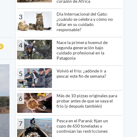
corazón de África
Día Internacional del Gato:
3
¿cuándo se celebra y cómo no
fallar en su cuidado
responsable?
Nace la primera huemul de
4
segunda generación bajo
cuidado profesional en la
Patagonia
Volvió el frío: ¿adónde ir a
5
pescar este fin de semana?
Más de 10 pizzas originales para
6
probar antes de que se vaya el
frío (y después también)
Pesca en el Paraná: fijan un
7
cupo de 650 toneladas y
continúan las restricciones