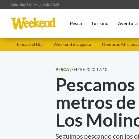
Saturday 8 de August de 2026
Pesca
Turismo
Aventura
Temas del Día
Weekend de agosto
Hembras Africana
PESCA
|
04-10-2020 17:10
Pescamos 
metros de
Los Molin
Seguimos pescando con los oj