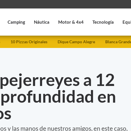
Camping
Náutica
Motor & 4x4
Tecnología
Equ
s
10 Pizzas Originales
Dique Campo Alegre
Blanca Grand
pejerreyes a 12
 profundidad en
os
os y las manos de nuestros amigos, en este caso,