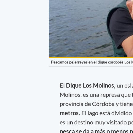
Pescamos pejerreyes en el dique cordobés Los 
El
Dique Los Molinos,
un esl
Molinos, es una represa que
provincia de Córdoba y tien
metros.
El lago está dividid
es un destino muy visitado p
pesca se da a más o menos p