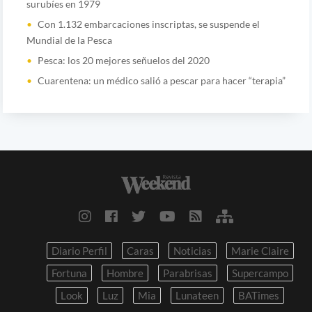
surubíes en 1979
Con 1.132 embarcaciones inscriptas, se suspende el
Mundial de la Pesca
Pesca: los 20 mejores señuelos del 2020
Cuarentena: un médico salió a pescar para hacer “terapia”
Diario Perfil
Caras
Noticias
Marie Claire
Fortuna
Hombre
Parabrisas
Supercampo
Look
Luz
Mia
Lunateen
BATimes