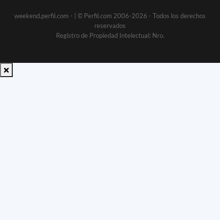
weekend.perfil.com -
| © Perfil.com 2006-2026 - Todos los derechos
reservados
Registro de Propiedad Intelectual: Nro.