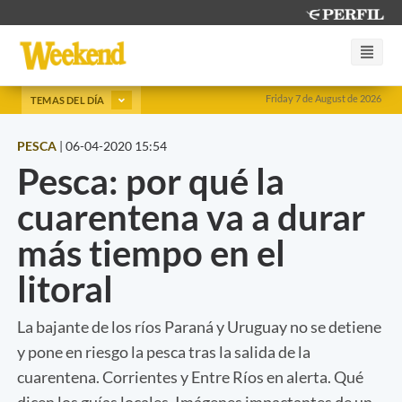
Friday 7 de August de 2026
TEMAS DEL DÍA
PESCA
|
06-04-2020 15:54
Pesca: por qué la
cuarentena va a durar
más tiempo en el
litoral
La bajante de los ríos Paraná y Uruguay no se detiene
y pone en riesgo la pesca tras la salida de la
cuarentena. Corrientes y Entre Ríos en alerta. Qué
dicen los guías locales. Imágenes impactantes de un