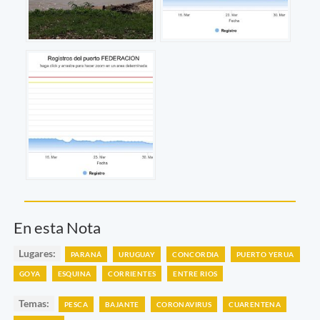
En esta Nota
Lugares:
PARANÁ
URUGUAY
CONCORDIA
PUERTO YERUA
GOYA
ESQUINA
CORRIENTES
ENTRE RIOS
Temas:
PESCA
BAJANTE
CORONAVIRUS
CUARENTENA