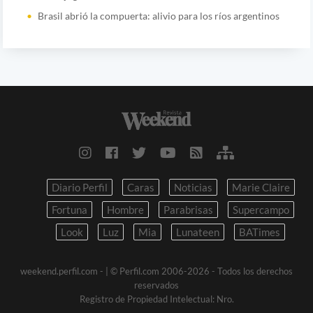
Brasil abrió la compuerta: alivio para los ríos argentinos
Diario Perfil
Caras
Noticias
Marie Claire
Fortuna
Hombre
Parabrisas
Supercampo
Look
Luz
Mia
Lunateen
BATimes
weekend.perfil.com -
| © Perfil.com 2006-2026 - Todos los derechos
reservados
Registro de Propiedad Intelectual: Nro.