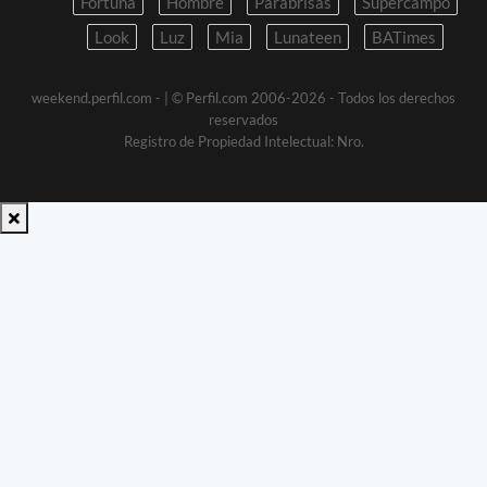
Fortuna
Hombre
Parabrisas
Supercampo
Look
Luz
Mia
Lunateen
BATimes
weekend.perfil.com -
| © Perfil.com 2006-2026 - Todos los derechos
reservados
Registro de Propiedad Intelectual: Nro.