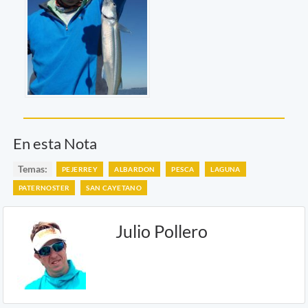
En esta Nota
Temas:
PEJERREY
ALBARDON
PESCA
LAGUNA
PATERNOSTER
SAN CAYETANO
Julio Pollero