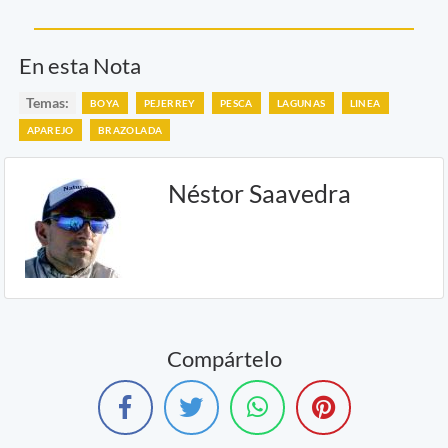
En esta Nota
Temas:
BOYA
PEJERREY
PESCA
LAGUNAS
LINEA
APAREJO
BRAZOLADA
Néstor Saavedra
Compártelo