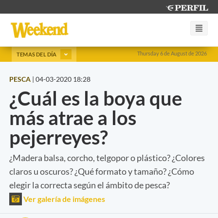
Thursday 6 de August de 2026
TEMAS DEL DÍA
PESCA
|
04-03-2020 18:28
¿Cuál es la boya que
más atrae a los
pejerreyes?
¿Madera balsa, corcho, telgopor o plástico? ¿Colores
claros u oscuros? ¿Qué formato y tamaño? ¿Cómo
elegir la correcta según el ámbito de pesca?
Ver galería de imágenes