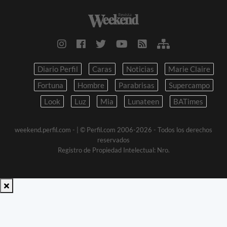
Diario Perfil
Caras
Noticias
Marie Claire
Fortuna
Hombre
Parabrisas
Supercampo
Look
Luz
Mia
Lunateen
BATimes
weekend.perfil.com -
| © Perfil.com 2006-2026 - Todos los derechos
reservados
Registro de Propiedad Intelectual: Nro.