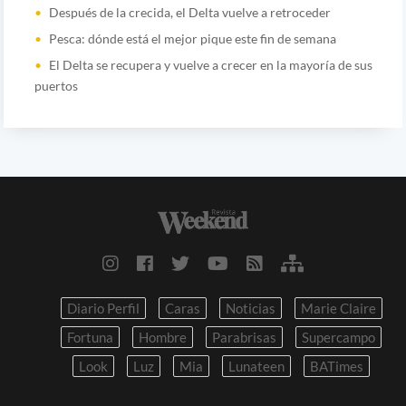
Después de la crecida, el Delta vuelve a retroceder
Pesca: dónde está el mejor pique este fin de semana
El Delta se recupera y vuelve a crecer en la mayoría de sus
puertos
Diario Perfil
Caras
Noticias
Marie Claire
Fortuna
Hombre
Parabrisas
Supercampo
Look
Luz
Mia
Lunateen
BATimes