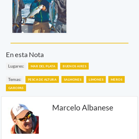
En esta Nota
Lugares:
MAR DEL PLATA
BUENOS AIRES
Temas:
PESCA DE ALTURA
SALMONES
LIMONES
MEROS
GAROPAS
Marcelo Albanese