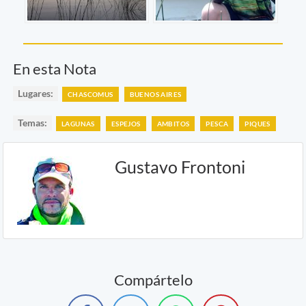
En esta Nota
Lugares:
CHASCOMUS
BUENOS AIRES
Temas:
LAGUNAS
ESPEJOS
AMBITOS
PESCA
PIQUES
Gustavo Frontoni
Compártelo