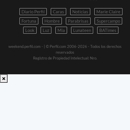
Diario Perfil
Caras
Noticias
Marie Claire
Fortuna
Hombre
Parabrisas
Supercampo
Look
Luz
Mia
Lunateen
BATimes
weekend.perfil.com -
| © Perfil.com 2006-2026 - Todos los derechos
reservados
Registro de Propiedad Intelectual: Nro.