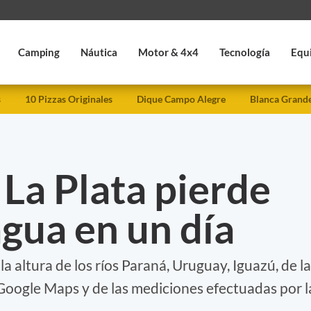
Camping
Náutica
Motor & 4x4
Tecnología
Equ
s
10 Pizzas Originales
Dique Campo Alegre
Blanca Grand
 La Plata pierde
gua en un día
 altura de los ríos Paraná, Uruguay, Iguazú, de la
 Google Maps y de las mediciones efectuadas por l