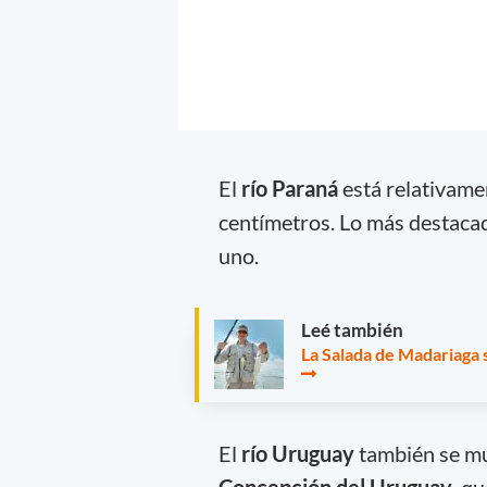
El
río Paraná
está relativame
centímetros. Lo más destaca
uno.
Leé también
La Salada de Madariaga 
El
río Uruguay
también se mu
Concepción del Uruguay
, q