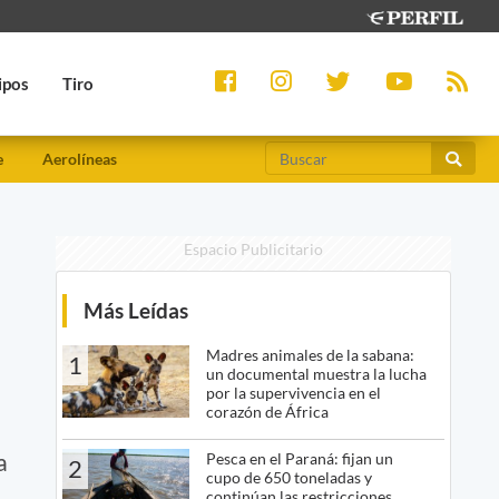
ipos
Tiro
e
Aerolíneas
Espacio Publicitario
Más Leídas
Madres animales de la sabana:
1
un documental muestra la lucha
por la supervivencia en el
corazón de África
a
Pesca en el Paraná: fijan un
2
cupo de 650 toneladas y
continúan las restricciones