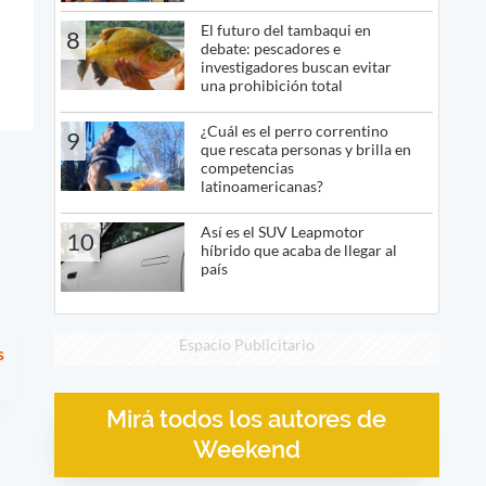
El futuro del tambaqui en
8
debate: pescadores e
investigadores buscan evitar
una prohibición total
¿Cuál es el perro correntino
9
que rescata personas y brilla en
competencias
latinoamericanas?
Así es el SUV Leapmotor
10
híbrido que acaba de llegar al
país
Espacio Publicitario
s
Mirá todos los autores de
Weekend