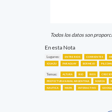
Todos los datos son proporc
En esta Nota
Lugares:
ENTRE RIOS
CORRIENTES
M
IGUAZU
PARAGUAY
BERMEJO
PILCOM
Temas:
ALTURA
RIO
RIOS
CRECIE
PREFECTURA NAVAL ARGENTINA
MAREA
NAUTICA
MAPA
INTERACTIVO
GOOGL