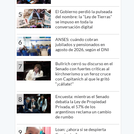
El Gobierno perdió la pulseada
5
del nombre: la "Ley de Tierras"
se impuso en toda la
conversación digital
ANSES: cuándo cobran
6
jubilados y pensionados en
agosto de 2026, según el DNI
Bullrich cerró su discurso en el
7
Senado con fuertes críticas al
kirchnerismo y un feroz cruce
con Capitanich al que le gritó
“¡cállate!”
Encuesta: mientras el Senado
8
debatía la Ley de Propiedad
Privada, el 57% de los
argentinos reclama un cambio
de rumbo
Loan: ¿ahora sí se despierta
9