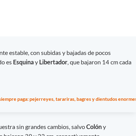
nte estable, con subidas y bajadas de pocos
do es
Esquina
y
Libertador
, que bajaron 14 cm cada
siempre paga: pejerreyes, tarariras, bagres y dientudos enorme
estra sin grandes cambios, salvo
Colón
y
ue bajaron 39 y 22 cm, respectivamente.