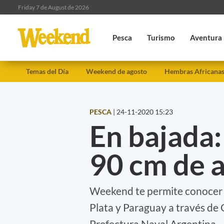
Friday 7 de August de 2026
Pesca
Turismo
Aventura
Temas del Día
Weekend de agosto
Hembras Africana
PESCA
|
24-11-2020 15:23
En bajada:
90 cm de a
Weekend te permite conocer la
Plata y Paraguay a través de
Prefectura Naval Argentina.