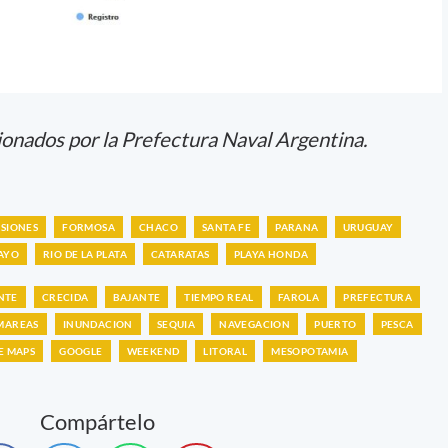
ionados por la Prefectura Naval Argentina.
ISIONES
FORMOSA
CHACO
SANTA FE
PARANA
URUGUAY
AYO
RIO DE LA PLATA
CATARATAS
PLAYA HONDA
NTE
CRECIDA
BAJANTE
TIEMPO REAL
FAROLA
PREFECTURA
MAREAS
INUNDACION
SEQUIA
NAVEGACION
PUERTO
PESCA
E MAPS
GOOGLE
WEEKEND
LITORAL
MESOPOTAMIA
Compártelo