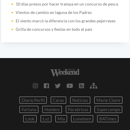
10 días presos por hacer trampa en un concurso de pesca
Vientos de cambio en laguna de los Padres
El viento marcó la diferencia con los grandes pejerreyes
Grilla de concursos y fiestas en todo el pais
Diario Perfil
Caras
Noticias
Marie Claire
Fortuna
Hombre
Parabrisas
Supercampo
Look
Luz
Mia
Lunateen
BATimes