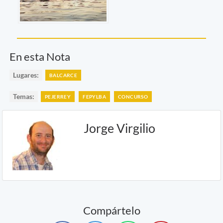
En esta Nota
Lugares:
BALCARCE
Temas:
PEJERREY
FEPYLBA
CONCURSO
Jorge Virgilio
Compártelo