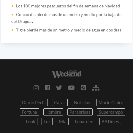
Los 100 mejores pesqueros del fin de semana de Navidad
Concordia pierde más de un metro y medio por la bajante
del Uruguay
Tigre pierde más de un metro y medio de agua en dos días
Diario Perfil
Caras
Noticias
Marie Claire
Fortuna
Hombre
Parabrisas
Supercampo
Look
Luz
Mia
Lunateen
BATimes