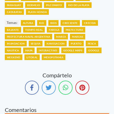
PARAGUAY
BERMEJO
PILCOMAYO
RIO DE LA PLATA
CATARATAS
PLAYA HONDA
Temas:
ALTURA
RIO
RIOS
CRECIENTE
CRECIDA
BAJANTE
TIEMPO REAL
FAROLA
PREFECTURA
PREFECTURA NAVAL ARGENTINA
MAREA
MAREAS
INUNDACION
SEQUIA
NAVEGACION
PUERTO
PESCA
NAUTICA
MAPA
INTERACTIVO
GOOGLE MAPS
GOOGLE
WEEKEND
LITORAL
MESOPOTAMIA
Compártelo
Comentarios