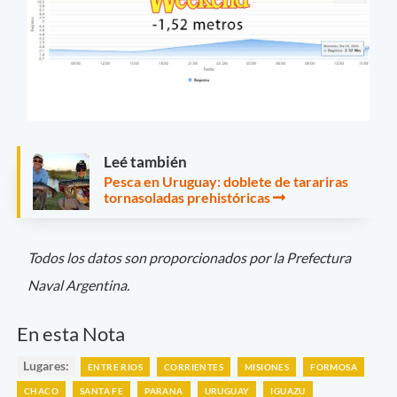
Leé también
Pesca en Uruguay: doblete de tarariras
tornasoladas prehistóricas
Todos los datos son proporcionados por la Prefectura
Naval Argentina.
En esta Nota
Lugares:
ENTRE RIOS
CORRIENTES
MISIONES
FORMOSA
CHACO
SANTA FE
PARANA
URUGUAY
IGUAZU