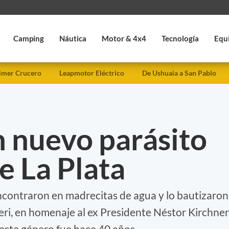
Camping
Náutica
Motor & 4x4
Tecnología
Equ
imer Crucero
Leapmotor Eléctrico
De Ushuaia a San Pablo
 nuevo parásito
e La Plata
ncontraron en madrecitas de agua y lo bautizaron
ri, en homenaje al ex Presidente Néstor Kirchner
este género fue hace 40 años.