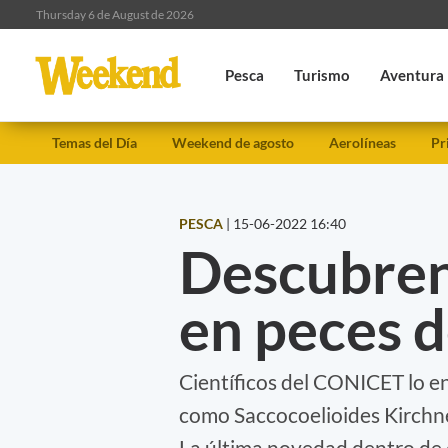
Thursday 6 de August de 2026
Pesca
Turismo
Aventura
Temas del Día
Weekend de agosto
Aerolíneas
Pr
PESCA
|
15-06-2022 16:40
Descubren
en peces d
Científicos del CONICET lo e
como Saccocoelioides Kirchne
La última novedad dentro de 