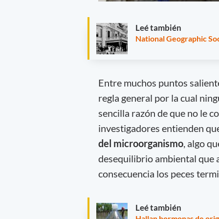
Leé también
National Geographic Soc
Entre muchos puntos saliente
regla general por la cual nin
sencilla razón de que no le c
investigadores entienden qu
del microorganismo
, algo q
desequilibrio ambiental que 
consecuencia los peces term
Leé también
Hallan hormonas de ori