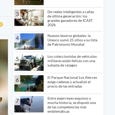
De reeles inteligentes a cañas
3
de última generación: los
grandes ganadores de ICAST
2026
Nuevos tesoros globales: la
4
Unesco sumó 25 sitios a su lista
de Patrimonio Mundial
Los coleccionistas de vehículos
5
militares están felices con una
subasta de rezagos
El Parque Nacional Los Alerces
6
exige cadenas y actualizó el
precio de las entradas
Entre pejerreyes esquivos y
7
mucha historia, se disputó una
de las competencias más
emblemáticas