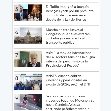
Di Tullio impugnó a Joaquín
5
Benegas Lynch por un presunto
conflicto de intereses en el
debate de la Ley de Tierras
Marcha de este jueves al
6
Congreso: qué calles estarán
cortadas y cómo afecta al
transporte público
Asís: "La movida internacional
7
de La Doctora tensiona la pugna
interna del peronismo de la
Provincia del Pecado"
ANSES: cuándo cobran
8
jubilados y pensionados en
agosto de 2026, según el DNI
Se conocieron dos nuevos
9
videos de Facundo Moyano y su
novia Candela Arizaga
corriendo prácticamente sin